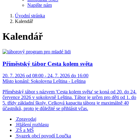
Napište nám
Úvodní stránka
Kalendář
Kalendář
Příměstský tábor Cesta kolem světa
20. 7. 2026 od 08:00 - 24. 7. 2026 do 16:00
Místo konání:
Sokolovna Leština - Leština
Příměstský tábor s názvem 'Cesta kolem světa' se koná od 20. do 24.
července 2026 v sokolovně Leština. Tábor je určen pro děti od 1. do
5. třídy základní školy. Celková kapacita tábora je maximálně 40
účastníků, proto je důležité se přihlásit včas.
Zpravodaj
Hlášení rozhlasu
ZŠ a MŠ
Svazek obcí povodí Loučka