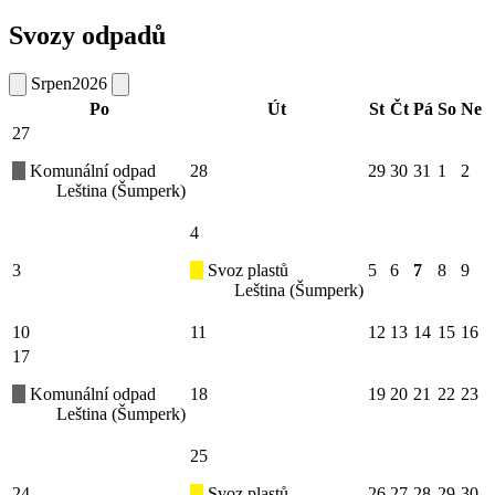
Svozy odpadů
Srpen
2026
Po
Út
St
Čt
Pá
So
Ne
27
Komunální odpad
28
29
30
31
1
2
Leština (Šumperk)
4
3
Svoz plastů
5
6
7
8
9
Leština (Šumperk)
10
11
12
13
14
15
16
17
Komunální odpad
18
19
20
21
22
23
Leština (Šumperk)
25
24
Svoz plastů
26
27
28
29
30