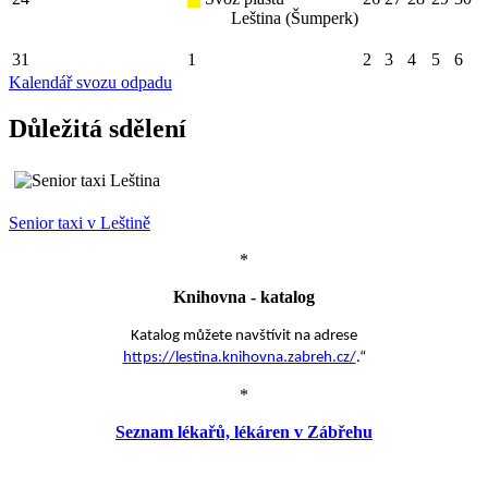
Leština (Šumperk)
31
1
2
3
4
5
6
Kalendář svozu odpadu
Důležitá sdělení
Senior taxi v Leštině
*
Knihovna - katalog
Katalog můžete navštívit na adrese
https://lestina.knihovna.zabreh.cz/
.“
*
Seznam lékařů, lékáren v Zábřehu