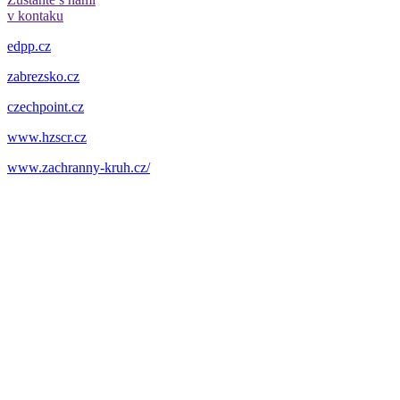
v kontaku
edpp.cz
zabrezsko.cz
czechpoint.cz
www.hzscr.cz
www.zachranny-kruh.cz/