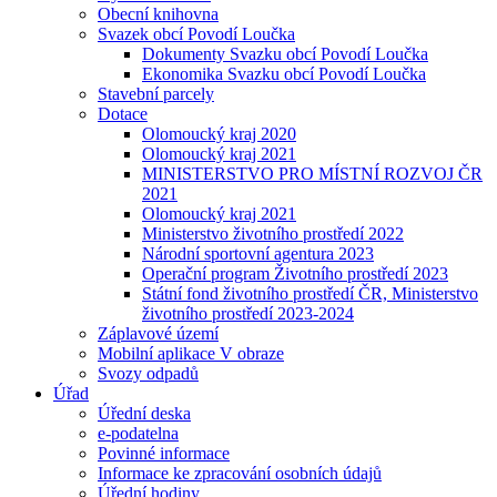
Obecní knihovna
Svazek obcí Povodí Loučka
Dokumenty Svazku obcí Povodí Loučka
Ekonomika Svazku obcí Povodí Loučka
Stavební parcely
Dotace
Olomoucký kraj 2020
Olomoucký kraj 2021
MINISTERSTVO PRO MÍSTNÍ ROZVOJ ČR
2021
Olomoucký kraj 2021
Ministerstvo životního prostředí 2022
Národní sportovní agentura 2023
Operační program Životního prostředí 2023
Státní fond životního prostředí ČR, Ministerstvo
životního prostředí 2023-2024
Záplavové území
Mobilní aplikace V obraze
Svozy odpadů
Úřad
Úřední deska
e-podatelna
Povinné informace
Informace ke zpracování osobních údajů
Úřední hodiny