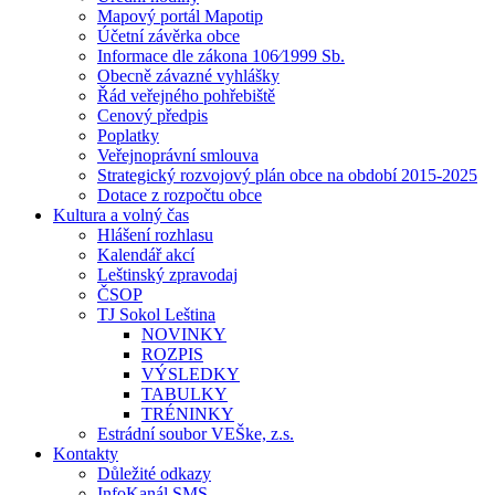
Mapový portál Mapotip
Účetní závěrka obce
Informace dle zákona 106⁄1999 Sb.
Obecně závazné vyhlášky
Řád veřejného pohřebiště
Cenový předpis
Poplatky
Veřejnoprávní smlouva
Strategický rozvojový plán obce na období 2015-2025
Dotace z rozpočtu obce
Kultura a volný čas
Hlášení rozhlasu
Kalendář akcí
Leštinský zpravodaj
ČSOP
TJ Sokol Leština
NOVINKY
ROZPIS
VÝSLEDKY
TABULKY
TRÉNINKY
Estrádní soubor VEŠke, z.s.
Kontakty
Důležité odkazy
InfoKanál SMS