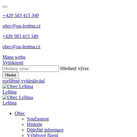
+420 583 415 349
obec@ou-lestina.cz
+420 583 415 349
obec@ou-lestina.cz
Mapa webu
Vytisknout
Hledaný výraz
Hledat
rozšířené vyhledávání
Leština
Leština
Obec
Současnost
Historie
Důležité informace
Výběrové řízení