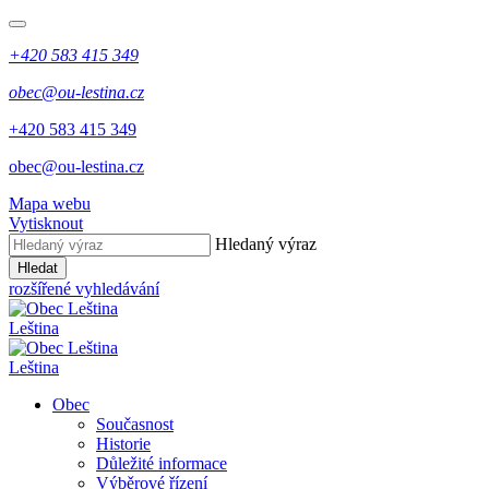
+420 583 415 349
obec@ou-lestina.cz
+420 583 415 349
obec@ou-lestina.cz
Mapa webu
Vytisknout
Hledaný výraz
Hledat
rozšířené vyhledávání
Leština
Leština
Obec
Současnost
Historie
Důležité informace
Výběrové řízení