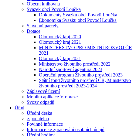
Obecní knihovna
Svazek obcí Povodí Loučka
Dokumenty Svazku obcí Povodí Loučka
Ekonomika Svazku obcí Povodí Loučka
Stavební parcely
Dotace
Olomoucký kraj 2020
Olomoucký kraj 2021
MINISTERSTVO PRO MÍSTNÍ ROZVOJ ČR
2021
Olomoucký kraj 2021
Ministerstvo životního prostředí 2022
Národní sportovní agentura 2023
Operační program Životního prostředí 2023
Státní fond životního prostředí ČR, Ministerstvo
životního prostředí 2023-2024
Záplavové území
Mobilní aplikace V obraze
Svozy odpadů
Úřad
Úřední deska
e-podatelna
Povinné informace
Informace ke zpracování osobních údajů
Úřední hodiny