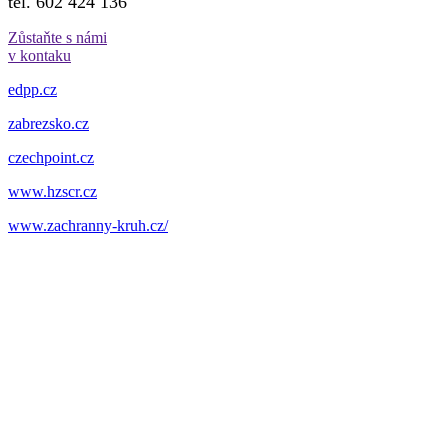
tel. 602 424 136
Zůstaňte s námi
v kontaku
edpp.cz
zabrezsko.cz
czechpoint.cz
www.hzscr.cz
www.zachranny-kruh.cz/