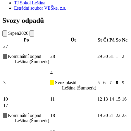
TJ Sokol Leština
Estrádní soubor VEŠke, z.s.
Svozy odpadů
Srpen
2026
Po
Út
St
Čt
Pá
So
Ne
27
Komunální odpad
28
29
30
31
1
2
Leština (Šumperk)
4
3
Svoz plastů
5
6
7
8
9
Leština (Šumperk)
10
11
12
13
14
15
16
17
Komunální odpad
18
19
20
21
22
23
Leština (Šumperk)