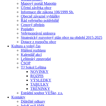
Mapový portál Mapotip
Účetní závěrka obce
Informace dle zákona 106⁄1999 Sb.
Obecně závazné vyhlášky
Řád veřejného pohřebiště
Cenový předpis
Poplatky
Veřejnoprávní smlouva
Strategický rozvojový plán obce na období 2015-2025
Dotace z rozpočtu obce
Kultura a volný čas
Hlášení rozhlasu
Kalendář akcí
Leštinský zpravodaj
ČSOP
TJ Sokol Leština
NOVINKY
ROZPIS
VÝSLEDKY
TABULKY
TRÉNINKY
Estrádní soubor VEŠke, z.s.
Kontakty
Důležité odkazy
InfoKanál SMS