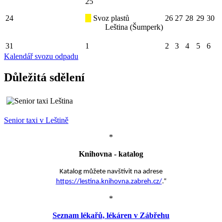
25
24
Svoz plastů
26
27
28
29
30
Leština (Šumperk)
31
1
2
3
4
5
6
Kalendář svozu odpadu
Důležitá sdělení
Senior taxi v Leštině
*
Knihovna - katalog
Katalog můžete navštívit na adrese
https://lestina.knihovna.zabreh.cz/
.“
*
Seznam lékařů, lékáren v Zábřehu