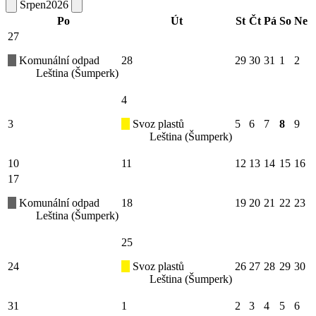
Srpen
2026
Po
Út
St
Čt
Pá
So
Ne
27
Komunální odpad
28
29
30
31
1
2
Leština (Šumperk)
4
3
Svoz plastů
5
6
7
8
9
Leština (Šumperk)
10
11
12
13
14
15
16
17
Komunální odpad
18
19
20
21
22
23
Leština (Šumperk)
25
24
Svoz plastů
26
27
28
29
30
Leština (Šumperk)
31
1
2
3
4
5
6