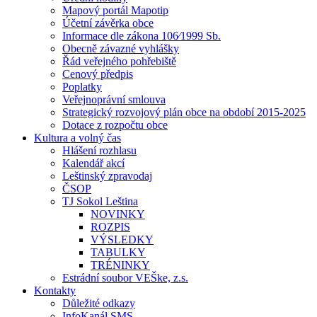
Mapový portál Mapotip
Účetní závěrka obce
Informace dle zákona 106⁄1999 Sb.
Obecně závazné vyhlášky
Řád veřejného pohřebiště
Cenový předpis
Poplatky
Veřejnoprávní smlouva
Strategický rozvojový plán obce na období 2015-2025
Dotace z rozpočtu obce
Kultura a volný čas
Hlášení rozhlasu
Kalendář akcí
Leštinský zpravodaj
ČSOP
TJ Sokol Leština
NOVINKY
ROZPIS
VÝSLEDKY
TABULKY
TRÉNINKY
Estrádní soubor VEŠke, z.s.
Kontakty
Důležité odkazy
InfoKanál SMS