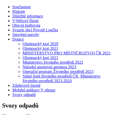
Současnost
Historie
Důležité informace
Výběrové řízení
Obecní knihovna
Svazek obcí Povodí Loučka
Stavební parcely
Dotace
Olomoucký kraj 2020
Olomoucký kraj 2021
MINISTERSTVO PRO MÍSTNÍ ROZVOJ ČR 2021
Olomoucký kraj 2021
Ministerstvo životního prostředí 2022
Národní sportovní agentura 2023
Operační program Životního prostředí 2023
Státní fond životního prostředí ČR, Ministerstvo
životního prostředí 2023-2024
Záplavové území
Mobilní aplikace V obraze
Svozy odpadů
Svozy odpadů