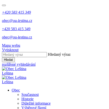
+420 583 415 349
obec@ou-lestina.cz
+420 583 415 349
obec@ou-lestina.cz
Mapa webu
Vytisknout
Hledaný výraz
Hledat
rozšířené vyhledávání
Leština
Leština
Obec
Současnost
Historie
Důležité informace
Výběrové řízení