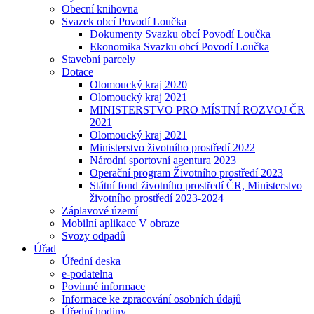
Obecní knihovna
Svazek obcí Povodí Loučka
Dokumenty Svazku obcí Povodí Loučka
Ekonomika Svazku obcí Povodí Loučka
Stavební parcely
Dotace
Olomoucký kraj 2020
Olomoucký kraj 2021
MINISTERSTVO PRO MÍSTNÍ ROZVOJ ČR
2021
Olomoucký kraj 2021
Ministerstvo životního prostředí 2022
Národní sportovní agentura 2023
Operační program Životního prostředí 2023
Státní fond životního prostředí ČR, Ministerstvo
životního prostředí 2023-2024
Záplavové území
Mobilní aplikace V obraze
Svozy odpadů
Úřad
Úřední deska
e-podatelna
Povinné informace
Informace ke zpracování osobních údajů
Úřední hodiny