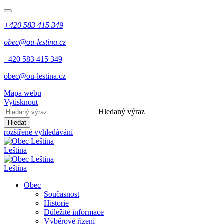
+420 583 415 349
obec@ou-lestina.cz
+420 583 415 349
obec@ou-lestina.cz
Mapa webu
Vytisknout
Hledaný výraz
Hledat
rozšířené vyhledávání
Leština
Leština
Obec
Současnost
Historie
Důležité informace
Výběrové řízení