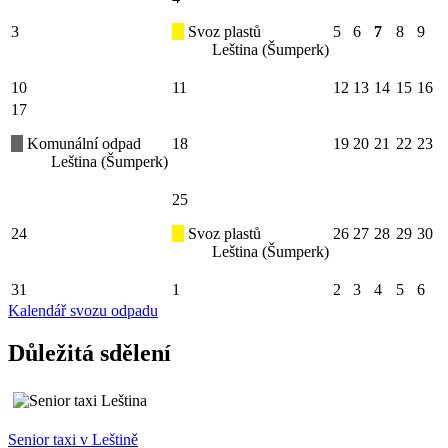
3
Svoz plastů
5
6
7
8
9
Leština (Šumperk)
10
11
12
13
14
15
16
17
Komunální odpad
18
19
20
21
22
23
Leština (Šumperk)
25
24
Svoz plastů
26
27
28
29
30
Leština (Šumperk)
31
1
2
3
4
5
6
Kalendář svozu odpadu
Důležitá sdělení
Senior taxi v Leštině