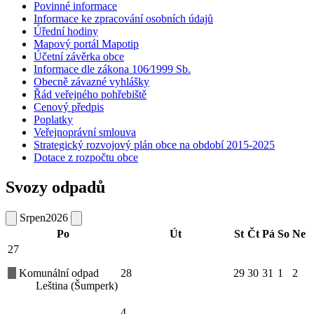
Povinné informace
Informace ke zpracování osobních údajů
Úřední hodiny
Mapový portál Mapotip
Účetní závěrka obce
Informace dle zákona 106⁄1999 Sb.
Obecně závazné vyhlášky
Řád veřejného pohřebiště
Cenový předpis
Poplatky
Veřejnoprávní smlouva
Strategický rozvojový plán obce na období 2015-2025
Dotace z rozpočtu obce
Svozy odpadů
Srpen
2026
Po
Út
St
Čt
Pá
So
Ne
27
Komunální odpad
28
29
30
31
1
2
Leština (Šumperk)
4