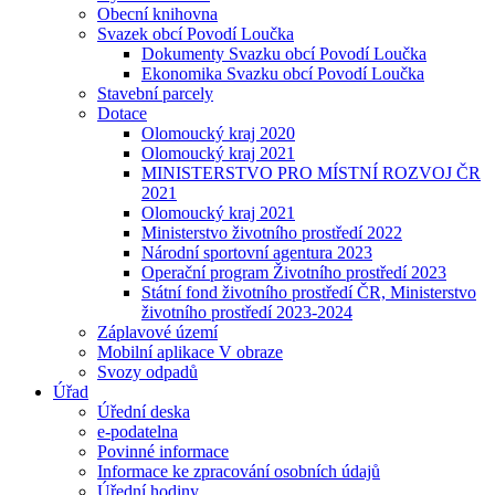
Obecní knihovna
Svazek obcí Povodí Loučka
Dokumenty Svazku obcí Povodí Loučka
Ekonomika Svazku obcí Povodí Loučka
Stavební parcely
Dotace
Olomoucký kraj 2020
Olomoucký kraj 2021
MINISTERSTVO PRO MÍSTNÍ ROZVOJ ČR
2021
Olomoucký kraj 2021
Ministerstvo životního prostředí 2022
Národní sportovní agentura 2023
Operační program Životního prostředí 2023
Státní fond životního prostředí ČR, Ministerstvo
životního prostředí 2023-2024
Záplavové území
Mobilní aplikace V obraze
Svozy odpadů
Úřad
Úřední deska
e-podatelna
Povinné informace
Informace ke zpracování osobních údajů
Úřední hodiny