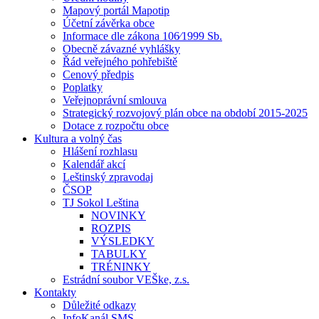
Mapový portál Mapotip
Účetní závěrka obce
Informace dle zákona 106⁄1999 Sb.
Obecně závazné vyhlášky
Řád veřejného pohřebiště
Cenový předpis
Poplatky
Veřejnoprávní smlouva
Strategický rozvojový plán obce na období 2015-2025
Dotace z rozpočtu obce
Kultura a volný čas
Hlášení rozhlasu
Kalendář akcí
Leštinský zpravodaj
ČSOP
TJ Sokol Leština
NOVINKY
ROZPIS
VÝSLEDKY
TABULKY
TRÉNINKY
Estrádní soubor VEŠke, z.s.
Kontakty
Důležité odkazy
InfoKanál SMS