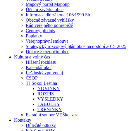
Mapový portál Mapotip
Účetní závěrka obce
Informace dle zákona 106⁄1999 Sb.
Obecně závazné vyhlášky
Řád veřejného pohřebiště
Cenový předpis
Poplatky
Veřejnoprávní smlouva
Strategický rozvojový plán obce na období 2015-2025
Dotace z rozpočtu obce
Kultura a volný čas
Hlášení rozhlasu
Kalendář akcí
Leštinský zpravodaj
ČSOP
TJ Sokol Leština
NOVINKY
ROZPIS
VÝSLEDKY
TABULKY
TRÉNINKY
Estrádní soubor VEŠke, z.s.
Kontakty
Důležité odkazy
InfoKanál SMS