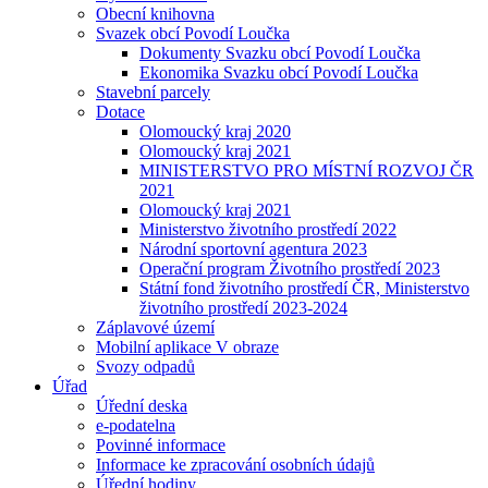
Obecní knihovna
Svazek obcí Povodí Loučka
Dokumenty Svazku obcí Povodí Loučka
Ekonomika Svazku obcí Povodí Loučka
Stavební parcely
Dotace
Olomoucký kraj 2020
Olomoucký kraj 2021
MINISTERSTVO PRO MÍSTNÍ ROZVOJ ČR
2021
Olomoucký kraj 2021
Ministerstvo životního prostředí 2022
Národní sportovní agentura 2023
Operační program Životního prostředí 2023
Státní fond životního prostředí ČR, Ministerstvo
životního prostředí 2023-2024
Záplavové území
Mobilní aplikace V obraze
Svozy odpadů
Úřad
Úřední deska
e-podatelna
Povinné informace
Informace ke zpracování osobních údajů
Úřední hodiny