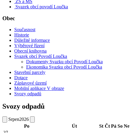
ZŠ a MŠ
Svazek obcí povodí Loučka
Obec
Současnost
Historie
Důležité informace
Výběrové řízení
Obecní knihovna
Svazek obcí Povodí Loučka
Dokumenty Svazku obcí Povodí Loučka
Ekonomika Svazku obcí Povodí Loučka
Stavební parcely
Dotace
Záplavové území
Mobilní aplikace V obraze
Svozy odpadů
Svozy odpadů
Srpen
2026
Po
Út
St
Čt
Pá
So
Ne
27