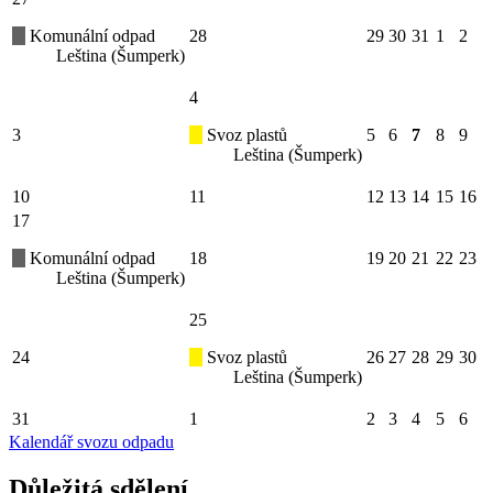
Komunální odpad
28
29
30
31
1
2
Leština (Šumperk)
4
3
Svoz plastů
5
6
7
8
9
Leština (Šumperk)
10
11
12
13
14
15
16
17
Komunální odpad
18
19
20
21
22
23
Leština (Šumperk)
25
24
Svoz plastů
26
27
28
29
30
Leština (Šumperk)
31
1
2
3
4
5
6
Kalendář svozu odpadu
Důležitá sdělení