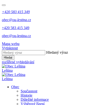
+420 583 415 349
obec@ou-lestina.cz
+420 583 415 349
obec@ou-lestina.cz
Mapa webu
Vytisknout
Hledaný výraz
Hledat
rozšířené vyhledávání
Leština
Leština
Obec
Současnost
Historie
Důležité informace
Výběrové řízení