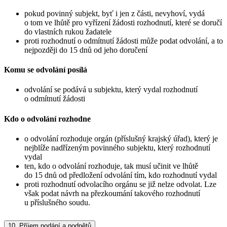
pokud povinný subjekt, byť i jen z části, nevyhoví, vydá
o tom ve lhůtě pro vyřízení žádosti rozhodnutí, které se doručí
do vlastních rukou žadatele
proti rozhodnutí o odmítnutí žádosti může podat odvolání, a to
nejpozději do 15 dnů od jeho doručení
Komu se odvolání posílá
odvolání se podává u subjektu, který vydal rozhodnutí
o odmítnutí žádosti
Kdo o odvolání rozhodne
o odvolání rozhoduje orgán (příslušný krajský úřad), který je
nejblíže nadřízeným povinného subjektu, který rozhodnutí
vydal
ten, kdo o odvolání rozhoduje, tak musí učinit ve lhůtě
do 15 dnů od předložení odvolání tím, kdo rozhodnutí vydal
proti rozhodnutí odvolacího orgánu se již nelze odvolat. Lze
však podat návrh na přezkoumání takového rozhodnutí
u příslušného soudu.
10.
Příjem podání a podnětů