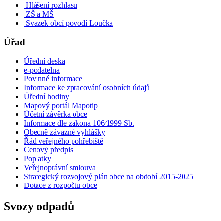
Hlášení rozhlasu
ZŠ a MŠ
Svazek obcí povodí Loučka
Úřad
Úřední deska
e-podatelna
Povinné informace
Informace ke zpracování osobních údajů
Úřední hodiny
Mapový portál Mapotip
Účetní závěrka obce
Informace dle zákona 106⁄1999 Sb.
Obecně závazné vyhlášky
Řád veřejného pohřebiště
Cenový předpis
Poplatky
Veřejnoprávní smlouva
Strategický rozvojový plán obce na období 2015-2025
Dotace z rozpočtu obce
Svozy odpadů