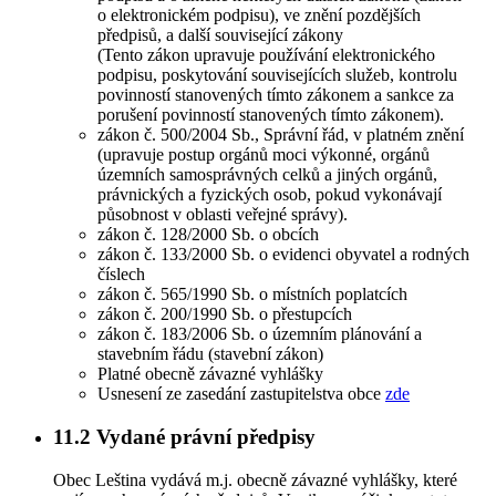
o elektronickém podpisu), ve znění pozdějších
předpisů, a další související zákony
(Tento zákon upravuje používání elektronického
podpisu, poskytování souvisejících služeb, kontrolu
povinností stanovených tímto zákonem a sankce za
porušení povinností stanovených tímto zákonem).
zákon č. 500/2004 Sb., Správní řád, v platném znění
(upravuje postup orgánů moci výkonné, orgánů
územních samosprávných celků a jiných orgánů,
právnických a fyzických osob, pokud vykonávají
působnost v oblasti veřejné správy).
zákon č. 128/2000 Sb. o obcích
zákon č. 133/2000 Sb. o evidenci obyvatel a rodných
číslech
zákon č. 565/1990 Sb. o místních poplatcích
zákon č. 200/1990 Sb. o přestupcích
zákon č. 183/2006 Sb. o územním plánování a
stavebním řádu (stavební zákon)
Platné obecně závazné vyhlášky
Usnesení ze zasedání zastupitelstva obce
zde
11.2
Vydané právní předpisy
Obec Leština vydává m.j. obecně závazné vyhlášky, které