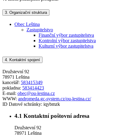
3.
Organizační struktura
Obec Leština
Zastupitelstvo
Finanční výbor zastupitelstva
Kontrolní výbor zastupitelstva
Kulturní výbor zastupitelstva
4.
Kontaktní spojení
Družstevní 92
78971 Leština
kancelář:
583415349
pokladna:
583414423
E-mail:
obec@ou-lestina.cz
WWW:
andromeda.gc-system.cz/ou-lestina.cz/
ID Datové schránky:
iqybmzk
4.1
Kontaktní poštovní adresa
Družstevní 92
78971 Leština