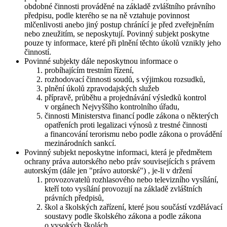
obdobné činnosti prováděné na základě zvláštního právního
předpisu, podle kterého se na ně vztahuje povinnost
mlčenlivosti anebo jiný postup chránící je před zveřejněním
nebo zneužitím, se neposkytují. Povinný subjekt poskytne
pouze ty informace, které při plnění těchto úkolů vznikly jeho
činností.
Povinné subjekty dále neposkytnou informace o
probíhajícím trestním řízení,
rozhodovací činnosti soudů, s výjimkou rozsudků,
plnění úkolů zpravodajských služeb
přípravě, průběhu a projednávání výsledků kontrol
v orgánech Nejvyššího kontrolního úřadu,
činnosti Ministerstva financí podle zákona o některých
opatřeních proti legalizaci výnosů z trestné činnosti
a financování terorismu nebo podle zákona o provádění
mezinárodních sankcí.
Povinný subjekt neposkytne informaci, která je předmětem
ochrany práva autorského nebo práv souvisejících s právem
autorským (dále jen "právo autorské") , je-li v držení
provozovatelů rozhlasového nebo televizního vysílání,
kteří toto vysílání provozují na základě zvláštních
právních předpisů,
škol a školských zařízení, které jsou součástí vzdělávací
soustavy podle školského zákona a podle zákona
o vysokých školách,