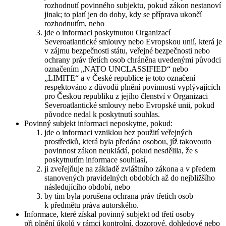
rozhodnutí povinného subjektu, pokud zákon nestanoví
jinak; to platí jen do doby, kdy se příprava ukončí
rozhodnutím, nebo
jde o informaci poskytnutou Organizací
Severoatlantické smlouvy nebo Evropskou unií, která je
v zájmu bezpečnosti státu, veřejné bezpečnosti nebo
ochrany práv třetích osob chráněna uvedenými původci
označením „NATO UNCLASSIFIED“ nebo
„LIMITE“ a v České republice je toto označení
respektováno z důvodů plnění povinností vyplývajících
pro Českou republiku z jejího členství v Organizaci
Severoatlantické smlouvy nebo Evropské unii, pokud
původce nedal k poskytnutí souhlas.
Povinný subjekt informaci neposkytne, pokud:
jde o informaci vzniklou bez použití veřejných
prostředků, která byla předána osobou, jíž takovouto
povinnost zákon neukládá, pokud nesdělila, že s
poskytnutím informace souhlasí,
ji zveřejňuje na základě zvláštního zákona a v předem
stanovených pravidelných obdobích až do nejbližšího
následujícího období, nebo
by tím byla porušena ochrana práv třetích osob
k předmětu práva autorského.
Informace, které získal povinný subjekt od třetí osoby
při plnění úkolů v rámci kontrolní, dozorové, dohledové nebo