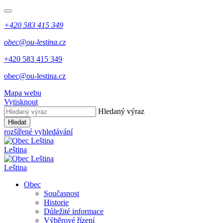
+420 583 415 349
obec@ou-lestina.cz
+420 583 415 349
obec@ou-lestina.cz
Mapa webu
Vytisknout
Hledaný výraz
Hledat
rozšířené vyhledávání
Leština
Leština
Obec
Současnost
Historie
Důležité informace
Výběrové řízení