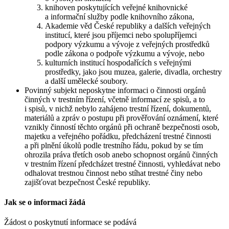
knihoven poskytujících veřejné knihovnické
a informační služby podle knihovního zákona,
Akademie věd České republiky a dalších veřejných
institucí, které jsou příjemci nebo spolupříjemci
podpory výzkumu a vývoje z veřejných prostředků
podle zákona o podpoře výzkumu a vývoje, nebo
kulturních institucí hospodařících s veřejnými
prostředky, jako jsou muzea, galerie, divadla, orchestry
a další umělecké soubory.
Povinný subjekt neposkytne informaci o činnosti orgánů
činných v trestním řízení, včetně informací ze spisů, a to
i spisů, v nichž nebylo zahájeno trestní řízení, dokumentů,
materiálů a zpráv o postupu při prověřování oznámení, které
vznikly činností těchto orgánů při ochraně bezpečnosti osob,
majetku a veřejného pořádku, předcházení trestné činnosti
a při plnění úkolů podle trestního řádu, pokud by se tím
ohrozila práva třetích osob anebo schopnost orgánů činných
v trestním řízení předcházet trestné činnosti, vyhledávat nebo
odhalovat trestnou činnost nebo stíhat trestné činy nebo
zajišťovat bezpečnost České republiky.
Jak se o informaci žádá
Žádost o poskytnutí informace se podává