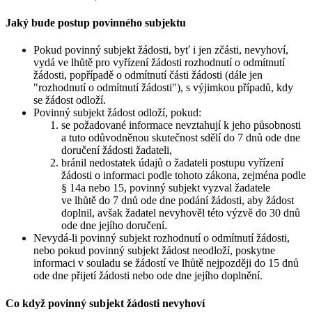
Jaký bude postup povinného subjektu
Pokud povinný subjekt žádosti, byť i jen zčásti, nevyhoví,
vydá ve lhůtě pro vyřízení žádosti rozhodnutí o odmítnutí
žádosti, popřípadě o odmítnutí části žádosti (dále jen
"rozhodnutí o odmítnutí žádosti"), s výjimkou případů, kdy
se žádost odloží.
Povinný subjekt žádost odloží, pokud:
se požadované informace nevztahují k jeho působnosti
a tuto odůvodněnou skutečnost sdělí do 7 dnů ode dne
doručení žádosti žadateli,
bránil nedostatek údajů o žadateli postupu vyřízení
žádosti o informaci podle tohoto zákona, zejména podle
§ 14a nebo 15, povinný subjekt vyzval žadatele
ve lhůtě do 7 dnů ode dne podání žádosti, aby žádost
doplnil, avšak žadatel nevyhověl této výzvě do 30 dnů
ode dne jejího doručení.
Nevydá-li povinný subjekt rozhodnutí o odmítnutí žádosti,
nebo pokud povinný subjekt žádost neodloží, poskytne
informaci v souladu se žádostí ve lhůtě nejpozději do 15 dnů
ode dne přijetí žádosti nebo ode dne jejího doplnění.
Co když povinný subjekt žádosti nevyhoví