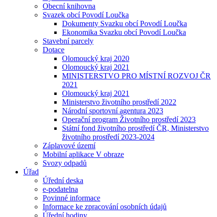
Obecní knihovna
Svazek obcí Povodí Loučka
Dokumenty Svazku obcí Povodí Loučka
Ekonomika Svazku obcí Povodí Loučka
Stavební parcely
Dotace
Olomoucký kraj 2020
Olomoucký kraj 2021
MINISTERSTVO PRO MÍSTNÍ ROZVOJ ČR
2021
Olomoucký kraj 2021
Ministerstvo životního prostředí 2022
Národní sportovní agentura 2023
Operační program Životního prostředí 2023
Státní fond životního prostředí ČR, Ministerstvo
životního prostředí 2023-2024
Záplavové území
Mobilní aplikace V obraze
Svozy odpadů
Úřad
Úřední deska
e-podatelna
Povinné informace
Informace ke zpracování osobních údajů
Úřední hodiny