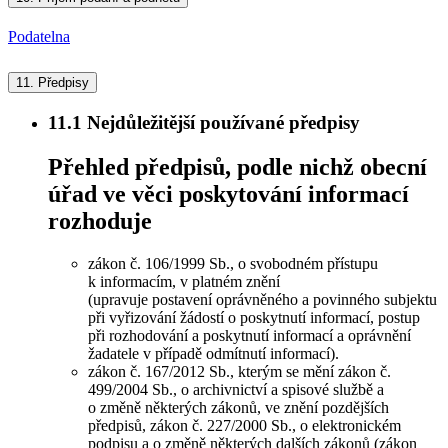
Podatelna
11.
Předpisy
11.1
Nejdůležitější používané předpisy
Přehled předpisů, podle nichž obecní
úřad ve věci poskytování informací
rozhoduje
zákon č. 106/1999 Sb., o svobodném přístupu
k informacím, v platném znění
(upravuje postavení oprávněného a povinného subjektu
při vyřizování žádostí o poskytnutí informací, postup
při rozhodování a poskytnutí informací a oprávnění
žadatele v případě odmítnutí informací).
zákon č. 167/2012 Sb., kterým se mění zákon č.
499/2004 Sb., o archivnictví a spisové službě a
o změně některých zákonů, ve znění pozdějších
předpisů, zákon č. 227/2000 Sb., o elektronickém
podpisu a o změně některých dalších zákonů (zákon