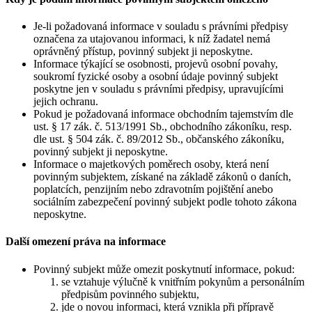
Je-li požadovaná informace v souladu s právními předpisy
označena za utajovanou informaci, k níž žadatel nemá
oprávněný přístup, povinný subjekt ji neposkytne.
Informace týkající se osobnosti, projevů osobní povahy,
soukromí fyzické osoby a osobní údaje povinný subjekt
poskytne jen v souladu s právními předpisy, upravujícími
jejich ochranu.
Pokud je požadovaná informace obchodním tajemstvím dle
ust. § 17 zák. č. 513/1991 Sb., obchodního zákoníku, resp.
dle ust. § 504 zák. č. 89/2012 Sb., občanského zákoníku,
povinný subjekt ji neposkytne.
Informace o majetkových poměrech osoby, která není
povinným subjektem, získané na základě zákonů o daních,
poplatcích, penzijním nebo zdravotním pojištění anebo
sociálním zabezpečení povinný subjekt podle tohoto zákona
neposkytne.
Další omezení práva na informace
Povinný subjekt může omezit poskytnutí informace, pokud:
se vztahuje výlučně k vnitřním pokynům a personálním
předpisům povinného subjektu,
jde o novou informaci, která vznikla při přípravě