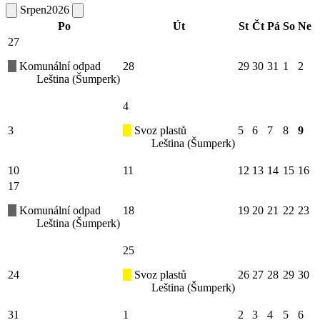
Srpen
2026
Po
Út
St
Čt
Pá
So
Ne
27
Komunální odpad
28
29
30
31
1
2
Leština (Šumperk)
4
3
Svoz plastů
5
6
7
8
9
Leština (Šumperk)
10
11
12
13
14
15
16
17
Komunální odpad
18
19
20
21
22
23
Leština (Šumperk)
25
24
Svoz plastů
26
27
28
29
30
Leština (Šumperk)
31
1
2
3
4
5
6