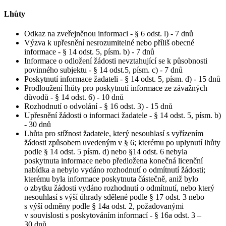
Lhůty
Odkaz na zveřejněnou informaci - § 6 odst. l) - 7 dnů
Výzva k upřesnění nesrozumitelné nebo příliš obecné
informace - § 14 odst. 5, písm. b) - 7 dnů
Informace o odložení žádosti nevztahující se k působnosti
povinného subjektu - § 14 odst.5, písm. c) - 7 dnů
Poskytnutí informace žadateli - § 14 odst. 5, písm. d) - 15 dnů
Prodloužení lhůty pro poskytnutí informace ze závažných
důvodů - § 14 odst. 6) - 10 dnů
Rozhodnutí o odvolání - § 16 odst. 3) - 15 dnů
Upřesnění žádosti o informaci žadatele - § 14 odst. 5, písm. b)
- 30 dnů
Lhůta pro stížnost žadatele, který nesouhlasí s vyřízením
žádosti způsobem uvedeným v § 6; kterému po uplynutí lhůty
podle § 14 odst. 5 písm. d) nebo §14 odst. 6 nebyla
poskytnuta informace nebo předložena konečná licenční
nabídka a nebylo vydáno rozhodnutí o odmítnutí žádosti;
kterému byla informace poskytnuta částečně, aniž bylo
o zbytku žádosti vydáno rozhodnutí o odmítnutí, nebo který
nesouhlasí s výší úhrady sdělené podle § 17 odst. 3 nebo
s výší odměny podle § 14a odst. 2, požadovanými
v souvislosti s poskytováním informací - § 16a odst. 3 –
30 dnů