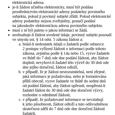
elektronická adresa.
je-li žádost učiněna elektronicky, musí být podána
prostřednictvím elektronické adresy podatelny povinného
subjektu, pokud ji povinný subjekt zřídil. Pokud elektronické
adresy podatelny nejsou zveřejněny, postačí podání
na jakoukoliv elektronickou adresu povinného subjektu.
musí z ní být patrno o jakou informaci se žádá.
neobsahuje-li žádost uvedené údaje, povinný subjekt posoudí
ve smyslu ust. § 14 odst. 5 zákona žádost a:
brání-li nedostatek údajů o žadateli podle odstavce
2 postupu vyřízení žádosti o informaci podle tohoto
zákona, zejména podle § 14a nebo 15, vyzve žadatele
ve lhůtě do 7 dnů ode dne podání žádosti, aby žádost
doplnil; nevyhoví-li žadatel této výzvě do 30 dnů ode
dne jejího doručení, žádost odloží,
v případě, že je žádost nesrozumitelná, není zřejmé,
jaká informace je požadována, nebo je formulována
příliš obecně, vyzve žadatele ve lhůtě do sedmi dnů
od podání žádosti, aby žádost upřesnil, neupřesní-li
žadatel žádost do 30 dnů ode dne doručení výzvy,
rozhodne o odmítnutí žádosti,
v případě, že požadované informace se nevztahují
k jeho působnosti, žádost odloží a tuto odůvodněnou
skutečnost sdělí do 7 dnů ode dne doručení žádosti
žadateli,