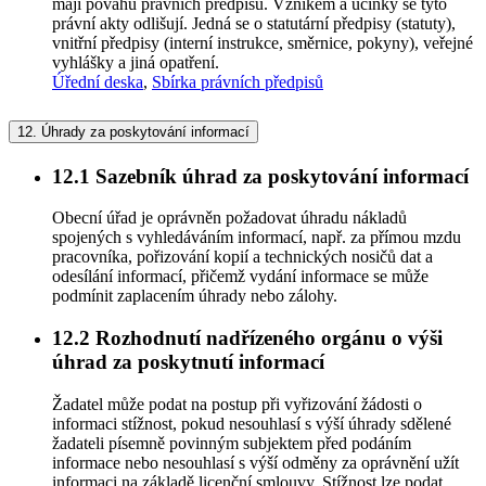
mají povahu právních předpisů. Vznikem a účinky se tyto
právní akty odlišují. Jedná se o statutární předpisy (statuty),
vnitřní předpisy (interní instrukce, směrnice, pokyny), veřejné
vyhlášky a jiná opatření.
Úřední deska
,
Sbírka právních předpisů
12.
Úhrady za poskytování informací
12.1
Sazebník úhrad za poskytování informací
Obecní úřad je oprávněn požadovat úhradu nákladů
spojených s vyhledáváním informací, např. za přímou mzdu
pracovníka, pořizování kopií a technických nosičů dat a
odesílání informací, přičemž vydání informace se může
podmínit zaplacením úhrady nebo zálohy.
12.2
Rozhodnutí nadřízeného orgánu o výši
úhrad za poskytnutí informací
Žadatel může podat na postup při vyřizování žádosti o
informaci stížnost, pokud nesouhlasí s výší úhrady sdělené
žadateli písemně povinným subjektem před podáním
informace nebo nesouhlasí s výší odměny za oprávnění užít
informaci na základě licenční smlouvy. Stížnost lze podat