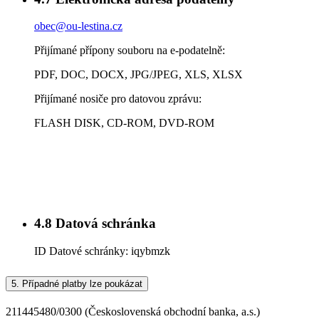
obec@ou-lestina.cz
Přijímané přípony souboru na e-podatelně:
PDF, DOC, DOCX, JPG/JPEG, XLS, XLSX
Přijímané nosiče pro datovou zprávu:
FLASH DISK, CD-ROM, DVD-ROM
4.8
Datová schránka
ID Datové schránky:
iqybmzk
5.
Případné platby lze poukázat
211445480/0300 (Československá obchodní banka, a.s.)