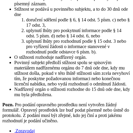
písemný záznam.
Stížnost se podává u povinného subjektu, a to do 30 dnů ode
dne
doručení sdělení podle § 6, § 14 odst. 5 písm. c) nebo §
17 odst. 3,
uplynutí lhůty pro poskytnutí informace podle § 14
odst. 5 písm. d) nebo § 14 odst. 6, nebo
uplynutí lhůty pro rozhodnutí podle § 15 odst. 3 nebo
pro vyřízení žádosti o informace stanovené v
rozhodnutí podle odstavce 6 písm. b).
O stížnosti rozhoduje nadřízený orgán.
Povinný subjekt předloží stížnost spolu se spisovým
materiálem nadřízenému orgánu do 7 dnů ode dne, kdy mu
stížnost došla, pokud v této lhůtě stížnosti sám zcela nevyhoví
tím, že poskytne požadovanou informaci nebo konečnou
licenční nabídku, nebo vydá rozhodnutí o odmítnutí žádosti.
Nadřízený orgán o stížnosti rozhodne do 15 dnů ode dne, kdy
mu byla předložena.
Pozn.
Pro podání opravného prostředku není vytvořen žádný
formulář. Opravný prostředek lze buď podat písemně nebo ústně do
protokolu. Z podání musí být zřejmé, kdo jej činí a proti jakému
rozhodnutí je podání učiněno.
Zpravodaj