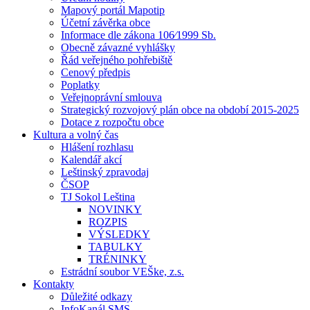
Mapový portál Mapotip
Účetní závěrka obce
Informace dle zákona 106⁄1999 Sb.
Obecně závazné vyhlášky
Řád veřejného pohřebiště
Cenový předpis
Poplatky
Veřejnoprávní smlouva
Strategický rozvojový plán obce na období 2015-2025
Dotace z rozpočtu obce
Kultura a volný čas
Hlášení rozhlasu
Kalendář akcí
Leštinský zpravodaj
ČSOP
TJ Sokol Leština
NOVINKY
ROZPIS
VÝSLEDKY
TABULKY
TRÉNINKY
Estrádní soubor VEŠke, z.s.
Kontakty
Důležité odkazy
InfoKanál SMS