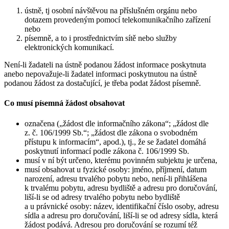
ústně, tj osobní návštěvou na příslušném orgánu nebo
dotazem provedeným pomocí telekomunikačního zařízení
nebo
písemně, a to i prostřednictvím sítě nebo služby
elektronických komunikací.
Není-li žadateli na ústně podanou žádost informace poskytnuta
anebo nepovažuje-li žadatel informaci poskytnutou na ústně
podanou žádost za dostačující, je třeba podat žádost písemně.
Co musí písemná žádost obsahovat
označena („žádost dle informačního zákona“; „žádost dle
z. č. 106/1999 Sb.“; „žádost dle zákona o svobodném
přístupu k informacím“, apod.), tj., že se žadatel domáhá
poskytnutí informací podle zákona č. 106/1999 Sb.
musí v ní být určeno, kterému povinném subjektu je určena,
musí obsahovat u fyzické osoby: jméno, příjmení, datum
narození, adresu trvalého pobytu nebo, není-li přihlášena
k trvalému pobytu, adresu bydliště a adresu pro doručování,
liší-li se od adresy trvalého pobytu nebo bydliště
a u právnické osoby: název, identifikační číslo osoby, adresu
sídla a adresu pro doručování, liší-li se od adresy sídla, která
žádost podává. Adresou pro doručování se rozumí též