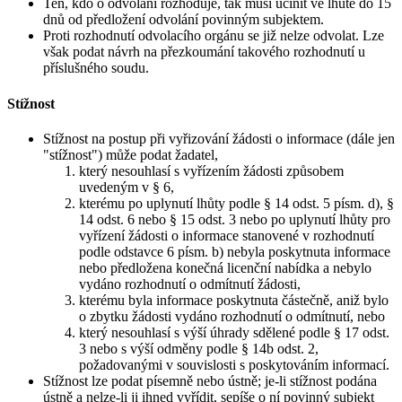
Ten, kdo o odvolání rozhoduje, tak musí učinit ve lhůtě do 15
dnů od předložení odvolání povinným subjektem.
Proti rozhodnutí odvolacího orgánu se již nelze odvolat. Lze
však podat návrh na přezkoumání takového rozhodnutí u
příslušného soudu.
Stížnost
Stížnost na postup při vyřizování žádosti o informace (dále jen
"stížnost") může podat žadatel,
který nesouhlasí s vyřízením žádosti způsobem
uvedeným v § 6,
kterému po uplynutí lhůty podle § 14 odst. 5 písm. d), §
14 odst. 6 nebo § 15 odst. 3 nebo po uplynutí lhůty pro
vyřízení žádosti o informace stanovené v rozhodnutí
podle odstavce 6 písm. b) nebyla poskytnuta informace
nebo předložena konečná licenční nabídka a nebylo
vydáno rozhodnutí o odmítnutí žádosti,
kterému byla informace poskytnuta částečně, aniž bylo
o zbytku žádosti vydáno rozhodnutí o odmítnutí, nebo
který nesouhlasí s výší úhrady sdělené podle § 17 odst.
3 nebo s výší odměny podle § 14b odst. 2,
požadovanými v souvislosti s poskytováním informací.
Stížnost lze podat písemně nebo ústně; je-li stížnost podána
ústně a nelze-li ji ihned vyřídit, sepíše o ní povinný subjekt